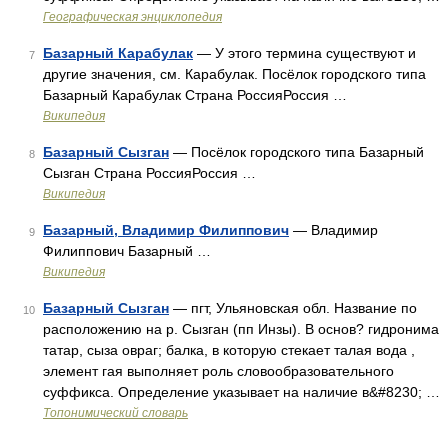
Географическая энциклопедия
Базарный Карабулак
— У этого термина существуют и
7
другие значения, см. Карабулак. Посёлок городского типа
Базарный Карабулак Страна РоссияРоссия …
Википедия
Базарный Сызган
— Посёлок городского типа Базарный
8
Сызган Страна РоссияРоссия …
Википедия
Базарный, Владимир Филиппович
— Владимир
9
Филиппович Базарный …
Википедия
Базарный Сызган
— пгт, Ульяновская обл. Название по
10
расположению на р. Сызган (пп Инзы). В основ? гидронима
татар, сыза овраг; балка, в которую стекает талая вода ,
элемент гая выполняет роль словообразовательного
суффикса. Определение указывает на наличие в&#8230; …
Топонимический словарь