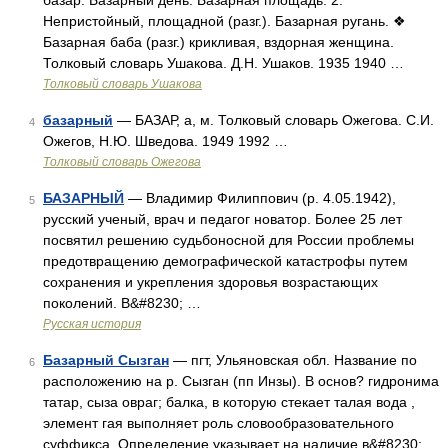
базар. Базарный день. Базарная площадь. 2.
Непристойный, площадной (разг.). Базарная ругань. ❖
Базарная баба (разг.) крикливая, вздорная женщина.
Толковый словарь Ушакова. Д.Н. Ушаков. 1935 1940 …
Толковый словарь Ушакова
базарный
— БАЗАР, а, м. Толковый словарь Ожегова. С.И.
4
Ожегов, Н.Ю. Шведова. 1949 1992 …
Толковый словарь Ожегова
БАЗАРНЫЙ
— Владимир Филиппович (р. 4.05.1942),
5
русский ученый, врач и педагог новатор. Более 25 лет
посвятил решению судьбоносной для России проблемы
предотвращению демографической катастрофы путем
сохранения и укрепления здоровья возрастающих
поколений. В&#8230; …
Русская история
Базарный Сызган
— пгт, Ульяновская обл. Название по
6
расположению на р. Сызган (пп Инзы). В основ? гидронима
татар, сыза овраг; балка, в которую стекает талая вода ,
элемент гая выполняет роль словообразовательного
суффикса. Определение указывает на наличие в&#8230; …